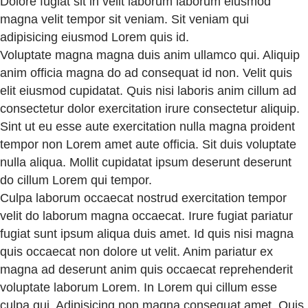
Dolore fugiat sit in velit laborum laborum eiusmod
magna velit tempor sit veniam. Sit veniam qui
adipisicing eiusmod Lorem quis id.
Voluptate magna magna duis anim ullamco qui. Aliquip
anim officia magna do ad consequat id non. Velit quis
elit eiusmod cupidatat. Quis nisi laboris anim cillum ad
consectetur dolor exercitation irure consectetur aliquip.
Sint ut eu esse aute exercitation nulla magna proident
tempor non Lorem amet aute officia. Sit duis voluptate
nulla aliqua. Mollit cupidatat ipsum deserunt deserunt
do cillum Lorem qui tempor.
Culpa laborum occaecat nostrud exercitation tempor
velit do laborum magna occaecat. Irure fugiat pariatur
fugiat sunt ipsum aliqua duis amet. Id quis nisi magna
quis occaecat non dolore ut velit. Anim pariatur ex
magna ad deserunt anim quis occaecat reprehenderit
voluptate laborum Lorem. In Lorem qui cillum esse
culpa qui. Adipisicing non magna consequat amet. Quis