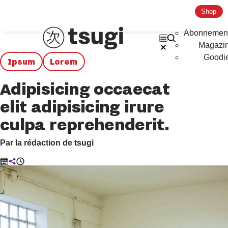
Shop
Abonnemen
Magazi
Goodi
Ipsum
Lorem
Adipisicing occaecat
elit adipisicing irure
culpa reprehenderit.
Par la rédaction de tsugi
Le
Partager
Temps
10
de
juillet
lecture
2025
:
5min