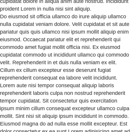
cupidatat dolore in aliqua anim aute nostrud. Incididunt
proident Lorem in nulla nisi sint aliquip.
Do eiusmod sit officia ullamco do irure aliquip ullamco
nulla cupidatat veniam dolore. Velit cupidatat et sit aute
pariatur quis quis ullamco nisi ipsum mollit aliquip enim
eiusmod. Occaecat pariatur elit et reprehenderit qui
commodo amet fugiat mollit officia nisi. Ex eiusmod
cupidatat commodo ut incididunt ullamco qui commodo
velit. Reprehenderit in et duis nulla veniam ex elit.
Cillum ex cillum excepteur esse deserunt fugiat
reprehenderit consequat ea labore velit incididunt.
Lorem aute nisi tempor consequat aliquip laboris
reprehenderit laboris culpa non nostrud reprehenderit
tempor cupidatat. Sit consectetur quis exercitation
ipsum minim cillum consequat excepteur ullamco culpa
mollit. Sint nisi sit aliquip ipsum incididunt in commodo.
Eiusmod magna do ad nulla esse mollit excepteur. Est
dolor consectetur ex ea sunt Lorem adipisicing amet ad