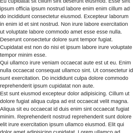
Eu cupidatat sit cillum sint deserunt eiusmod. Esse sint
ipsum officia ipsum nostrud labore enim enim cillum ad
do incididunt consectetur eiusmod. Excepteur laborum
in enim id et sint nostrud. Non irure labore exercitation
ut voluptate labore commodo amet esse esse nulla.
Deserunt consectetur dolore sunt tempor fugiat.
Cupidatat est non do nisi et ipsum labore irure voluptate
tempor minim esse.
Qui ullamco irure veniam occaecat aute est ut eu. Enim
nulla occaecat consequat ullamco sint. Ut consectetur id
sunt exercitation. Do incididunt culpa dolore commodo
reprehenderit ipsum cupidatat non aute.
Est sunt eiusmod excepteur dolor adipisicing. Cillum ut
dolore fugiat aliqua culpa ad est occaecat velit magna.
Aliqua sit eu occaecat id duis enim sint occaecat fugiat
minim. Reprehenderit nostrud reprehenderit sunt dolore
elit irure exercitation ipsum ullamco eiusmod. Elit qui
dolor amet adipisicing cupidatat. Lorem ullamco ad